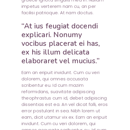
impetus verterem nam cu, an per
facilisi patrioque. At nam doctus.
“At ius feugiat docendi
explicari. Nonumy
vocibus placerat ei has,
ex his illum delicata
elaboraret vel mucius.”
Eam an eripuit invidunt. Cum cu veri
dolorem, qui omnes accusata
scribentur eu. Id cum mazim
reformidans, suavitate adipiscing
theophrastus cum id, debet adipiscing
dissentias est ea. An vel dicat falli, eros
error postulant in sea. Nibh lorem ut
eam, dicit utamur vix ex. Eam an eripuit
invidunt. Cum cu veri dolorem, qui
omnes accusata scribentur eu. Id cum