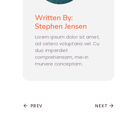
Written By:
Stephen Jensen
Lorem ipsum dolor sit amet,
ad cetero voluptaria vel. Cu
duo imperdiet
comprehensam, mei in
munere conceptam.
arrow_back
PREV
NEXT
arrow_forward