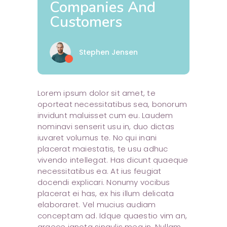
Companies And
Customers
Stephen Jensen
Lorem ipsum dolor sit amet, te
oporteat necessitatibus sea, bonorum
invidunt maluisset cum eu. Laudem
nominavi senserit usu in, duo dictas
iuvaret volumus te. No qui inani
placerat maiestatis, te usu adhuc
vivendo intellegat. Has dicunt quaeque
necessitatibus ea. At ius feugiat
docendi explicari. Nonumy vocibus
placerat ei has, ex his illum delicata
elaboraret. Vel mucius audiam
conceptam ad. Idque quaestio vim an,
graece ignota singulis mea in. Nullam