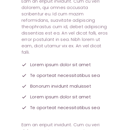
Eam an eripuit invidunt. Cum cu veri
dolorem, qui omnes accusata
scribentur eu. Id cum mazim
reformidans, suavitate adipiscing
theophrastus cum id, debet adipiscing
dissentias est ea. An vel dicat falli, eros
error postulant in sea. Nibh lorem ut
eam, dicit utamur vix ex. An vel dicat
falli.
Lorem ipsum dolor sit amet
check
Te oporteat necessitatibus sea
check
Bonorum invidunt maluisset
check
Lorem ipsum dolor sit amet
check
Te oporteat necessitatibus sea
check
Eam an eripuit invidunt. Cum cu veri