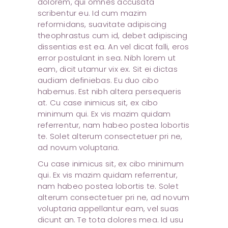
dolorem, qui omnes accusata
scribentur eu. Id cum mazim
reformidans, suavitate adipiscing
theophrastus cum id, debet adipiscing
dissentias est ea. An vel dicat falli, eros
error postulant in sea. Nibh lorem ut
eam, dicit utamur vix ex. Sit ei dictas
audiam definiebas. Eu duo cibo
habemus. Est nibh altera persequeris
at. Cu case inimicus sit, ex cibo
minimum qui. Ex vis mazim quidam
referrentur, nam habeo postea lobortis
te. Solet alterum consectetuer pri ne,
ad novum voluptaria.
Cu case inimicus sit, ex cibo minimum
qui. Ex vis mazim quidam referrentur,
nam habeo postea lobortis te. Solet
alterum consectetuer pri ne, ad novum
voluptaria appellantur eam, vel suas
dicunt an. Te tota dolores mea. Id usu