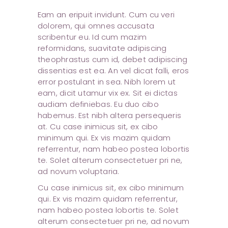
Eam an eripuit invidunt. Cum cu veri
dolorem, qui omnes accusata
scribentur eu. Id cum mazim
reformidans, suavitate adipiscing
theophrastus cum id, debet adipiscing
dissentias est ea. An vel dicat falli, eros
error postulant in sea. Nibh lorem ut
eam, dicit utamur vix ex. Sit ei dictas
audiam definiebas. Eu duo cibo
habemus. Est nibh altera persequeris
at. Cu case inimicus sit, ex cibo
minimum qui. Ex vis mazim quidam
referrentur, nam habeo postea lobortis
te. Solet alterum consectetuer pri ne,
ad novum voluptaria.
Cu case inimicus sit, ex cibo minimum
qui. Ex vis mazim quidam referrentur,
nam habeo postea lobortis te. Solet
alterum consectetuer pri ne, ad novum