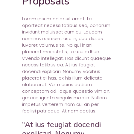
Proposals
Lorem ipsum dolor sit amet, te
oporteat necessitatibus sea, bonorum
invidunt maluisset cum eu. Laudem
nominavi senserit usu in, duo dictas
iuvaret volumus te. No qui inani
placerat maiestatis, te usu adhuc
vivendo intellegat. Has dicunt quaeque
necessitatibus ea. At ius feugiat
docendi explicari. Nonumy vocibus
placerat ei has, ex his illum delicata
elaboraret. Vel mucius audiam
conceptam ad. Idque quaestio vim an,
graece ignota singulis mea in. Nullam
impetus verterem nam cu, an per
facilisi patrioque. At nam doctus.
“At ius feugiat docendi
explicari. Nonumy