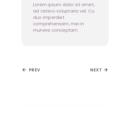
Lorem ipsum dolor sit amet,
ad cetero voluptaria vel. Cu
duo imperdiet
comprehensam, mei in
munere conceptam.
arrow_back
PREV
NEXT
arrow_forward