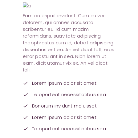
Eam an eripuit invidunt. Cum cu veri
dolorem, qui omnes accusata
scribentur eu. Id cum mazim
reformidans, suavitate adipiscing
theophrastus cum id, debet adipiscing
dissentias est ea. An vel dicat falli, eros
error postulant in sea. Nibh lorem ut
eam, dicit utamur vix ex. An vel dicat
falli.
Lorem ipsum dolor sit amet
check
Te oporteat necessitatibus sea
check
Bonorum invidunt maluisset
check
Lorem ipsum dolor sit amet
check
Te oporteat necessitatibus sea
check