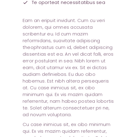
Te oporteat necessitatibus sea
check
Eam an eripuit invidunt. Cum cu veri
dolorem, qui omnes accusata
scribentur eu. Id cum mazim
reformidans, suavitate adipiscing
theophrastus cum id, debet adipiscing
dissentias est ea. An vel dicat falli, eros
error postulant in sea. Nibh lorem ut
eam, dicit utamur vix ex. Sit ei dictas
audiam definiebas. Eu duo cibo
habemus. Est nibh altera persequeris
at. Cu case inimicus sit, ex cibo
minimum qui. Ex vis mazim quidam
referrentur, nam habeo postea lobortis
te. Solet alterum consectetuer pri ne,
ad novum voluptaria.
Cu case inimicus sit, ex cibo minimum
qui. Ex vis mazim quidam referrentur,