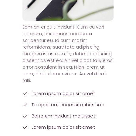
Eam an eripuit invidunt. Cum cu veri
dolorem, qui omnes accusata
scribentur eu. Id cum mazim
reformidans, suavitate adipiscing
theophrastus cum id, debet adipiscing
dissentias est ea. An vel dicat falli, eros
error postulant in sea. Nibh lorem ut
eam, dicit utamur vix ex. An vel dicat
falli.
Lorem ipsum dolor sit amet
check
Te oporteat necessitatibus sea
check
Bonorum invidunt maluisset
check
Lorem ipsum dolor sit amet
check