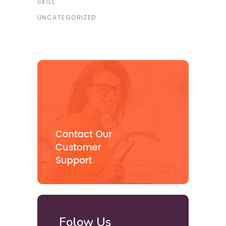
SKILL
UNCATEGORIZED
Folow Us