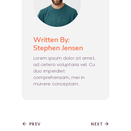
Written By:
Stephen Jensen
Lorem ipsum dolor sit amet,
ad cetero voluptaria vel. Cu
duo imperdiet
comprehensam, mei in
munere conceptam.
arrow_back
PREV
NEXT
arrow_forward