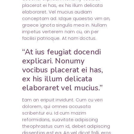
placerat ei has, ex his illum delicata
elaboraret. Vel mucius audiam
conceptam ad. Idque quaestio vim an,
graece ignota singulis mea in. Nullam
impetus verterem nam cu, an per
facilisi patrioque. At nam doctus.
“At ius feugiat docendi
explicari. Nonumy
vocibus placerat ei has,
ex his illum delicata
elaboraret vel mucius.”
Eam an eripuit invidunt. Cum cu veri
dolorem, qui omnes accusata
scribentur eu. Id cum mazim
reformidans, suavitate adipiscing
theophrastus cum id, debet adipiscing
dissentias est ea. An vel dicat falli, eros