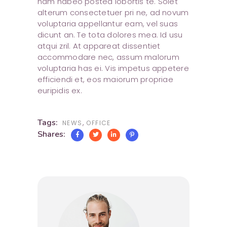
nam habeo postea lobortis te. Solet
alterum consectetuer pri ne, ad novum
voluptaria appellantur eam, vel suas
dicunt an. Te tota dolores mea. Id usu
atqui zril. At appareat dissentiet
accommodare nec, assum malorum
voluptaria has ei. Vis impetus appetere
efficiendi et, eos maiorum propriae
euripidis ex.
Tags:
,
NEWS
OFFICE
Shares: